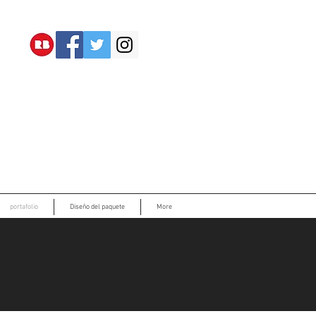
portafolio
Diseño del paquete
More