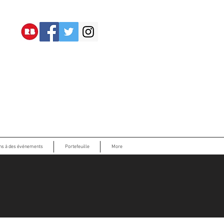
ons à des événements
Portefeuille
More